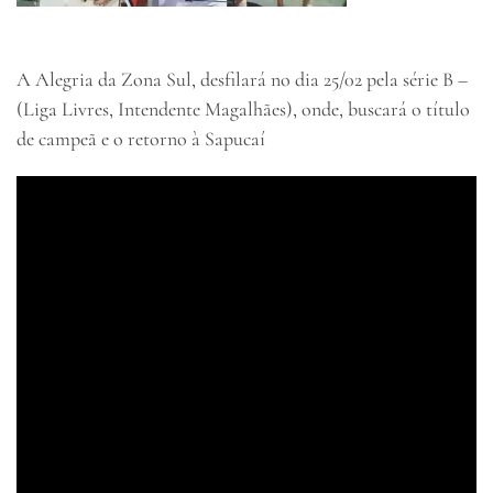
A Alegria da Zona Sul, desfilará no dia 25/02 pela série B –
(Liga Livres, Intendente Magalhães), onde, buscará o título
de campeã e o retorno à Sapucaí