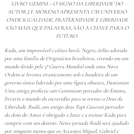
LIVRO ‘GEMINI – O SIGNO DA LIBERDADE’ DO
AUTOR J.F. MORENO APRESENTA UM UNIVERSO
ONDE IGUALDADE, FRATERNIDADE E LIBERDADE
SÃO MAIS QUE PALAVRAS, SÃO A CHAVE PARA O
FUTURO.
Kadu, um improvável e cético herói. Negro, órfão adotado
por uma família de Originários brasileiros, vivendo em um
mundo ferido pela 3ª Guerra Mundial onde uma Nova
Ordem se levanta tiranicamente sob a bandeira de um
governo único liderado por uma figura obscura, Dantanian.
Uma antiga profecia: um Geminiano portador do Enuma,
livraria o mundo da escravidão para se tornar o Deus da
Liberdade. Rudá, um antigo deus Tupi Guarani portador
do dom do Amor é obrigado a lutar e a treinar Kadu para
cumprir com seu destino. Nesta jornada Rudá será ajudado
por ninguém menos que os Arcanjos Miguel, Gabriel e