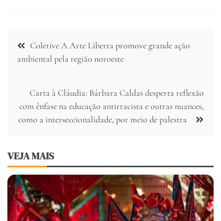
Navegação
Coletive A Arte Liberta promove grande ação
de
ambiental pela região noroeste
Post
Carta à Cláudia: Bárbara Caldas desperta reflexão
com ênfase na educação antirracista e outras nuances,
como a interseccionalidade, por meio de palestra
VEJA MAIS