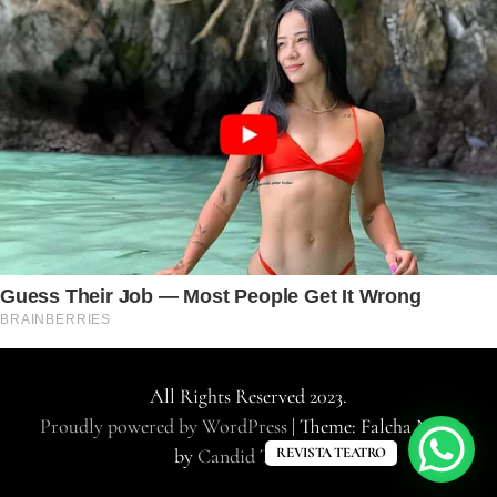
All Rights Reserved 2023.
Proudly powered by WordPress
|
Theme: Falcha News
by
Candid Themes
.
REVISTA TEATRO