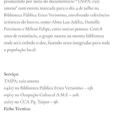
produzindo por meio do documentário “TAIPA: raiz
antena” com estreia marcada para o dia 4 de julho na
Biblioteca Pública Erico Verissimo, envolvendo referências
artísticas do bairro, como Alma Luz Adélia, Danielle
Percinoto e Milton Felipe, entre outras pessoas. Com 8
anos de resistência, o grupo nasceu na mesma biblioteca
onde será exibido o doc, fazendo artes integradas para toda
a população local.
Serviço:
TAIPA: raiz antena
04/07 na Biblioteca Pública Erico Verissimo – 15h
09/07 na Ocupação Cultural A.M.E – 20h
10/07 no CCA Pq. Taipas – 9h
Ficha Técnica: