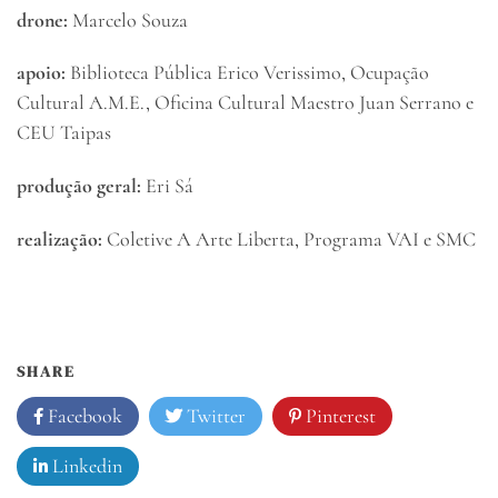
drone:
Marcelo Souza
apoio:
Biblioteca Pública Erico Verissimo, Ocupação
Cultural A.M.E., Oficina Cultural Maestro Juan Serrano e
CEU Taipas
produção geral:
Eri Sá
realização:
Coletive A Arte Liberta, Programa VAI e SMC
SHARE
Facebook
Twitter
Pinterest
Linkedin