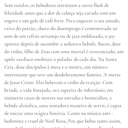
Sem rotular, os bebedores eternizam a curto flash de
felicidade antes que a dor de cabeça seja curada com um
engove e um gole de café forte. Para esquecer o seu amado,
raiva do patrão, choro do desemprego é comemorado ao
som de um refrão sertanejo ou de jazz emblusado, o joy
aparece depois de sucumbir a sedutora bebida. Bacos, deus
do vinho, filho de Zeus com uma mortal é reverenciado, um
apelo cardíaco enobrece o paladar de cada dia. Na Santa
Ceia, doze discípulos á mesa e o mestre, um número
interessante que teve um desdobramento funesto. A morte
de Jesus Cristo. Eles beberam o vinho da traição. Com
brinde, a vida festejada, ora espreita do infortúnio; em
inúmeros casos de mortes nas estradas e homicídios, a
bebida alcóolica, uma tentadora maneira de sorrir, é capaz
de iniciar uma trágica história. Como na música anti -
hedonista e cruel de Noel Rosa, Por que bebes tanto assim,