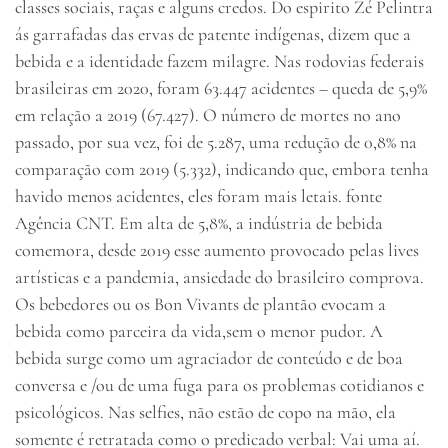
classes sociais, raças e alguns credos. Do espirito Zé Pelintra
ás garrafadas das ervas de patente indígenas, dizem que a
bebida e a identidade fazem milagre. Nas rodovias federais
brasileiras em 2020, foram 63.447 acidentes – queda de 5,9%
em relação a 2019 (67.427). O número de mortes no ano
passado, por sua vez, foi de 5.287, uma redução de 0,8% na
comparação com 2019 (5.332), indicando que, embora tenha
havido menos acidentes, eles foram mais letais. fonte
Agência CNT. Em alta de 5,8%, a indústria de bebida
comemora, desde 2019 esse aumento provocado pelas lives
artísticas e a pandemia, ansiedade do brasileiro comprova.
Os bebedores ou os Bon Vivants de plantão evocam a
bebida como parceira da vida,sem o menor pudor. A
bebida surge como um agraciador de conteúdo e de boa
conversa e /ou de uma fuga para os problemas cotidianos e
psicológicos. Nas selfies, não estão de copo na mão, ela
somente é retratada como o predicado verbal: Vai uma aí.