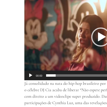
de
vídeo
00:00
Já consolidado na nata do hip-hop brasileiro por
o célebre DJ Cia acaba de liberar “Não espere per
com direito a um videoclipe super produzido. Dan
participações de Cynthia Luz, uma das revelaçõe