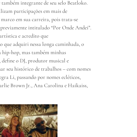
 também integrante de seu selo Beatloko.
alizam participações em mais de
 marco em sua carreira, pois trata-se
, previamente intitulado “Por Onde Andei”.
artística e acredito que
o que adquiri nessa longa caminhada, o
ra hip-hop, mas também minhas
, define o DJ, produtor musical e
nar seu histórico de trabalhos – com nomes
ra Li, passando por nomes ecléticos,
rlie Brown Jr., Ana Carolina e Haikaiss,