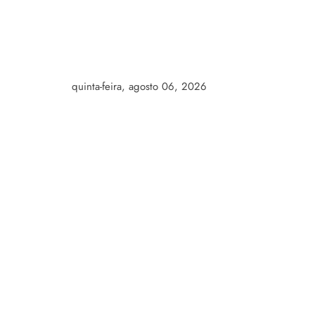
Skip
to
content
quinta-feira, agosto 06, 2026