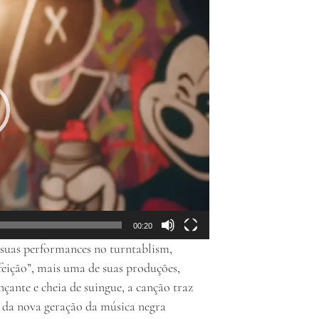
00:20
 suas performances no turntablism,
feição”, mais uma de suas produções,
çante e cheia de suingue, a canção traz
s da nova geração da música negra