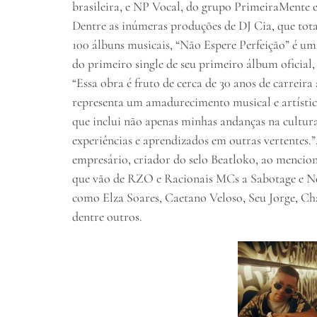
brasileira, e NP Vocal, do grupo PrimeiraMente e
Dentre as inúmeras produções de DJ Cia, que tot
100 álbuns musicais, “Não Espere Perfeição” é um
do primeiro single de seu primeiro álbum oficial
“Essa obra é fruto de cerca de 30 anos de carreira 
representa um amadurecimento musical e artístic
que inclui não apenas minhas andanças na cultu
experiências e aprendizados em outras vertentes.”
empresário, criador do selo Beatloko, ao mencio
que vão de RZO e Racionais MCs a Sabotage e Neg
como Elza Soares, Caetano Veloso, Seu Jorge, Cha
dentre outros.