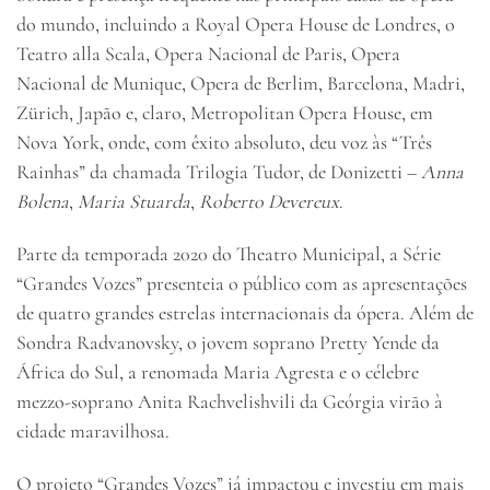
do mundo, incluindo a Royal Opera House de Londres, o
Teatro alla Scala, Opera Nacional de Paris, Opera
Nacional de Munique, Opera de Berlim, Barcelona, Madri,
Zürich, Japão e, claro, Metropolitan Opera House, em
Nova York, onde, com êxito absoluto, deu voz às “Três
Rainhas” da chamada Trilogia Tudor, de Donizetti –
Anna
Bolena
,
Maria Stuarda
,
Roberto Devereux
.
Parte da temporada 2020 do Theatro Municipal, a Série
“Grandes Vozes” presenteia o público com as apresentações
de quatro grandes estrelas internacionais da ópera. Além de
Sondra Radvanovsky, o jovem soprano Pretty Yende da
África do Sul, a renomada Maria Agresta e o célebre
mezzo-soprano Anita Rachvelishvili da Geórgia virão à
cidade maravilhosa.
O projeto “Grandes Vozes” já impactou e investiu em mais