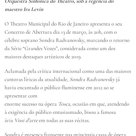
Orquestra Sinfônica do Theatro, sob a regência do
maestro Ira Levin
O Theatro Municipal do Rio de Janeiro apresenta o seu
Concerto de Abertura dia 13 de março, às 20h, com o
célebre soprano Sondra Radvanovsky, marcando o retorno
da Série “Grandes Vozes”, considerada como um dos
maiores destaques artísticos de 2019.
Aclamada pela crítica internacional como uma das maiores
cantoras líricas da atualidade,
Sondra Radvanovsky
já
havia encantado o público fluminense em 2012 ao se
apresentar com
enorme sucesso na ópera
Tosca
, ocasião em que, atendendo
à exigência do público entusiasmado, bisou a famosa
ária
Vissi d’arte
em todas as suas récitas.
Sondra é presença frequente nas principais casas de ópera