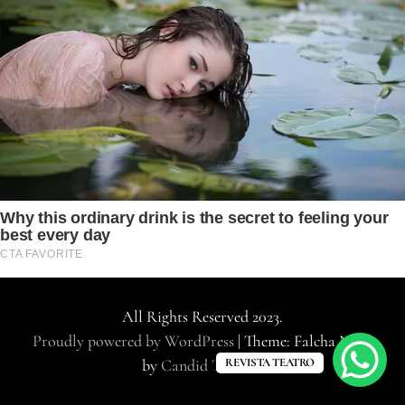
All Rights Reserved 2023.
Proudly powered by WordPress
|
Theme: Falcha News
REVISTA TEATRO
by
Candid Themes
.