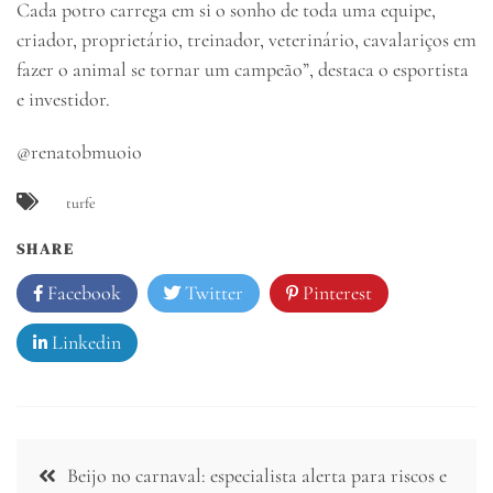
Cada potro carrega em si o sonho de toda uma equipe,
criador, proprietário, treinador, veterinário, cavalariços em
fazer o animal se tornar um campeão”, destaca o esportista
e investidor.
@renatobmuoio
turfe
SHARE
Facebook
Twitter
Pinterest
Linkedin
Navegação
Beijo no carnaval: especialista alerta para riscos e