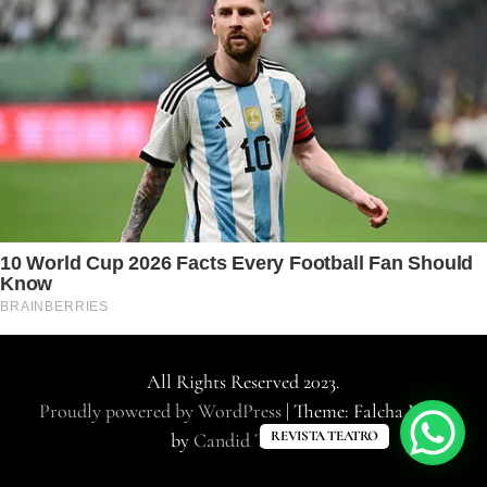
All Rights Reserved 2023.
Proudly powered by WordPress
|
Theme: Falcha News
REVISTA TEATRO
by
Candid Themes
.