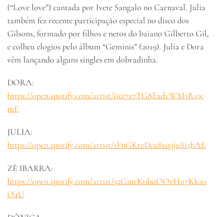
(“Love love”) cantada por Ivete Sangalo no Carnaval. Julia
também fez recente participação especial no disco dos
Gilsons, formado por filhos e netos do baiano Gilberto Gil,
e colheu elogios pelo álbum “Geminis” (2019). Julia e Dora
vêm lançando alguns singles em dobradinha.
DORA:
https://open.spotify.com/artist/6xt7x7TG8ExdvWM3R15c
mE
JULIA:
https://open.spotify.com/artist/1FnGKreDca8xq3juSi5hAE
ZÉ IBARRA:
https://open.spotify.com/artist/52GmrK0buOOvHo7Kk20
O4U