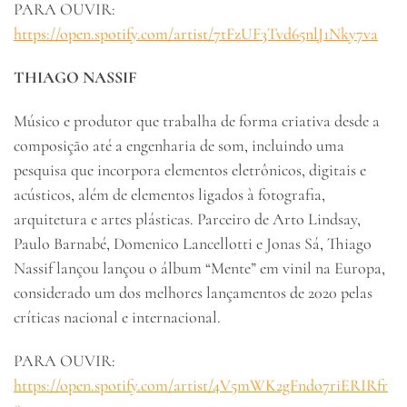
PARA OUVIR:
https://open.spotify.com/artist/7tFzUF3Tvd65nlJ1Nky7va
THIAGO NASSIF
Músico e produtor que trabalha de forma criativa desde a
composição até a engenharia de som, incluindo uma
pesquisa que incorpora elementos eletrônicos, digitais e
acústicos, além de elementos ligados à fotografia,
arquitetura e artes plásticas. Parceiro de Arto Lindsay,
Paulo Barnabé, Domenico Lancellotti e Jonas Sá, Thiago
Nassif lançou lançou o álbum “Mente” em vinil na Europa,
considerado um dos melhores lançamentos de 2020 pelas
críticas nacional e internacional.
PARA OUVIR:
https://open.spotify.com/artist/4V5mWK2gFndo7riERIRfr