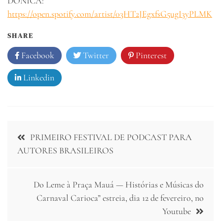
DÔNICA:
https://open.spotify.com/artist/03HT2JEgxfsG5ugI3yPLMK
SHARE
Facebook
Twitter
Pinterest
Linkedin
Navegação
PRIMEIRO FESTIVAL DE PODCAST PARA
de
AUTORES BRASILEIROS
Post
Do Leme à Praça Mauá — Histórias e Músicas do
Carnaval Carioca” estreia, dia 12 de fevereiro, no
Youtube