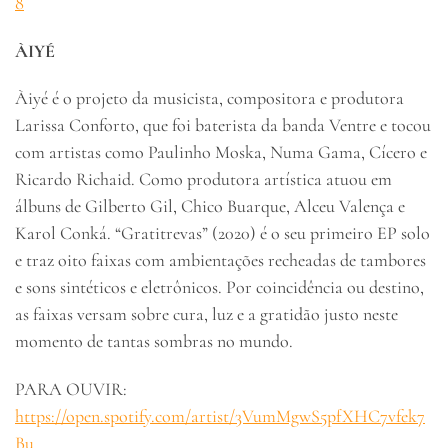
8
ÀIYÉ
Àiyé é o projeto da musicista, compositora e produtora
Larissa Conforto, que foi baterista da banda Ventre e tocou
com artistas como Paulinho Moska, Numa Gama, Cícero e
Ricardo Richaid. Como produtora artística atuou em
álbuns de Gilberto Gil, Chico Buarque, Alceu Valença e
Karol Conká. “Gratitrevas” (2020) é o seu primeiro EP solo
e traz oito faixas com ambientações recheadas de tambores
e sons sintéticos e eletrônicos. Por coincidência ou destino,
as faixas versam sobre cura, luz e a gratidão justo neste
momento de tantas sombras no mundo.
PARA OUVIR:
https://open.spotify.com/artist/3VumMgwS5pfXHC7vfek7
Bu