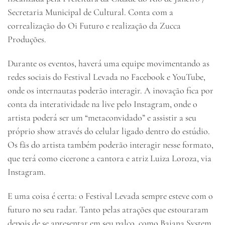
Secretaria Municipal de Cultural. Conta com a
correalização do Oi Futuro e realização da Zucca
Produções.
Durante os eventos, haverá uma equipe movimentando as
redes sociais do Festival Levada no Facebook e YouTube,
onde os internautas poderão interagir. A inovação fica por
conta da interatividade na live pelo Instagram, onde o
artista poderá ser um “metaconvidado” e assistir a seu
próprio show através do celular ligado dentro do estúdio.
Os fãs do artista também poderão interagir nesse formato,
que terá como cicerone a cantora e atriz Luiza Loroza, via
Instagram.
E uma coisa é certa: o Festival Levada sempre esteve com o
futuro no seu radar. Tanto pelas atrações que estouraram
depois de se apresentar em seu palco, como Baiana System