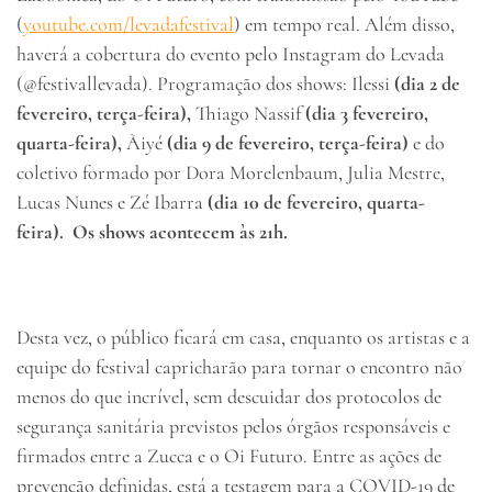
(
youtube.com/levadafestival
) em tempo real. Além disso,
haverá a cobertura do evento pelo Instagram do Levada
(@festivallevada). Programação dos shows: Ilessi
(dia 2 de
fevereiro, terça-feira),
Thiago Nassif
(dia 3 fevereiro,
quarta-feira),
Àiyé
(dia 9 de fevereiro, terça-feira)
e do
coletivo formado por Dora Morelenbaum, Julia Mestre,
Lucas Nunes e Zé Ibarra
(dia 10 de fevereiro, quarta-
feira). Os shows acontecem às 21h.
Desta vez, o público ficará em casa, enquanto os artistas e a
equipe do festival capricharão para tornar o encontro não
menos do que incrível, sem descuidar dos protocolos de
segurança sanitária previstos pelos órgãos responsáveis e
firmados entre a Zucca e o Oi Futuro. Entre as ações de
prevenção definidas, está a testagem para a COVID-19 de