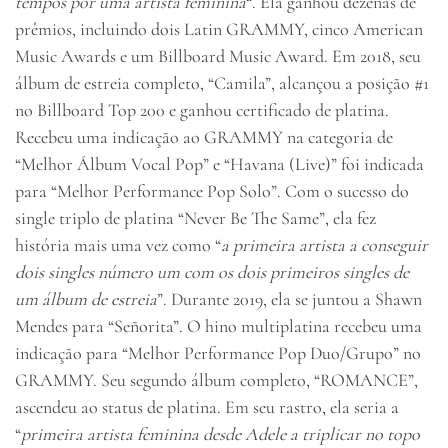
tempos por uma artista feminina
“. Ela ganhou dezenas de
prêmios, incluindo dois Latin GRAMMY, cinco American
Music Awards e um Billboard Music Award. Em 2018, seu
álbum de estreia completo, “Camila”, alcançou a posição #1
no Billboard Top 200 e ganhou certificado de platina.
Recebeu uma indicação ao GRAMMY na categoria de
“Melhor Álbum Vocal Pop” e “Havana (Live)” foi indicada
para “Melhor Performance Pop Solo”. Com o sucesso do
single triplo de platina “Never Be The Same”, ela fez
história mais uma vez como “
a primeira artista a conseguir
dois singles número um com os dois primeiros singles de
um álbum de estreia
”. Durante 2019, ela se juntou a Shawn
Mendes para “Señorita”. O hino multiplatina recebeu uma
indicação para “Melhor Performance Pop Duo/Grupo” no
GRAMMY. Seu segundo álbum completo, “ROMANCE”,
ascendeu ao status de platina. Em seu rastro, ela seria a
“
primeira artista feminina desde Adele a triplicar no topo