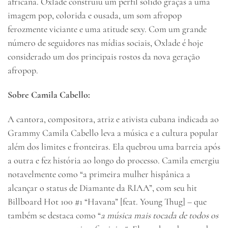
africana. Oxlade construiu um perfil sólido graças a uma
imagem pop, colorida e ousada, um som afropop
ferozmente viciante e uma atitude sexy. Com um grande
número de seguidores nas mídias sociais, Oxlade é hoje
considerado um dos principais rostos da nova geração
afropop.
Sobre Camila Cabello:
A cantora, compositora, atriz e ativista cubana indicada ao
Grammy Camila Cabello leva a música e a cultura popular
além dos limites e fronteiras. Ela quebrou uma barreia após
a outra e fez história ao longo do processo. Camila emergiu
notavelmente como “a primeira mulher hispânica a
alcançar o status de Diamante da RIAA”, com seu hit
Billboard Hot 100 #1 “Havana” [feat. Young Thug] – que
também se destaca como “
a música mais tocada de todos os