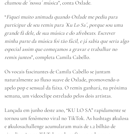
chamou de ´nossa´ música
”, conta Oxlade.
“
Fiquei muito animada quando Oxlade me pediu para
participar de seu remix para ´Ku Lo Sa´, porque sou uma
grande fã dele, de sua música e do afrobeats. Escrever
minha parte da música foi tão fácil, e já sabia que seria algo
especial assim que começamos a gravar e trabalhar no
remix juntos
”, completa Camila Cabello.
Os vocais fascinantes de Camila Cabello se juntam
naturalmente ao fluxo suave de Oxlade, promovendo o
apelo pop e sensual da faixa. O remix ganhará, na próxima
semana, um videoclipe estrelado pelos dois artistas.
Lançada em junho deste ano, “KU LO SA” rapidamente se
tornou um fenômeno viral no TikTok. As hashtags #kulosa
e #kulosachallenge acumularam mais de 1.2 bilhão de