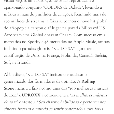
visualizações no TikTok, onde os fãs reproduzem o
apaixonado conjunto “COLORS de Oxlade”, levando a
música à mais de 3 milhões de criações. Reunindo mais de
170 milhões de streams, a faixa se tornou o novo hit global
do afropop e alcançou o 5º lugar na parada Billboard US
Afrobeats e na Global Shazam Charts. Com sucesso em 21
mercados no Spotify e 48 mercados no Apple Music, ambos
incluindo paradas globais, “KU LO SA” agora tem
certificação de Ouro na França, Holanda, Canadá, Suécia,
Suíça e Irlanda
Além disso, “KU LO SA” incitou o entusiasmo
generalizado dos formadores de opinião. A
Rolling
Stone
incluiu a faixa como uma das “100 melhores músicas
de 2022” e
UPROXX
a colocou entre “
as melhores músicas
de 2022
” e atestou: “
Seu charme habilidoso e performance
sincera fizeram o mundo se sentir conectado a esta faixa